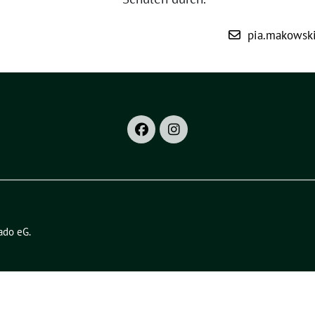
pia.makowsk
ado eG
.