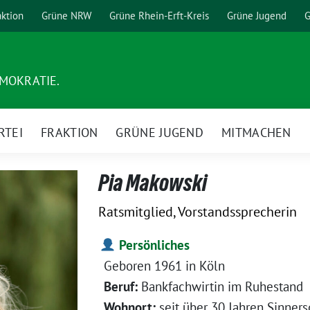
aktion
Grüne NRW
Grüne Rhein-Erft-Kreis
Grüne Jugend
G
EMOKRATIE.
RTEI
FRAKTION
GRÜNE JUGEND
MITMACHEN
Pia Makowski
Ratsmitglied, Vorstandssprecherin
Persönliches
Geboren 1961 in Köln
Beruf:
Bankfachwirtin im Ruhestand
Wohnort:
seit über 30 Jahren Sinners