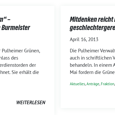
m“ –
Mitdenken reicht 
n Burmeister
geschlechterger
April 16, 2013
r Pulheimer Grünen,
Die Pulheimer Verwal
nlass des
auch in schriftlichen
erdienstorden der
behandeln. In einem A
net. Sie erhält die
Mai fordern die Grüne
Aktuelles
,
Anträge
,
Fraktion
WEITERLESEN