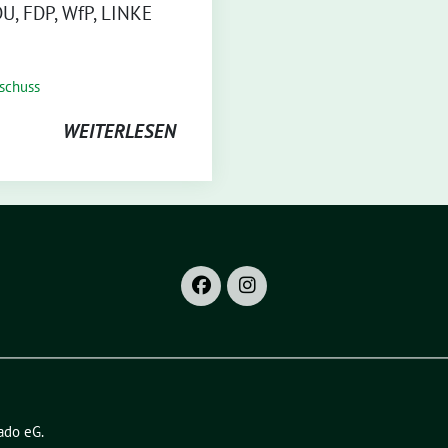
U, FDP, WfP, LINKE
schuss
WEITERLESEN
ado eG
.