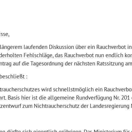
isse,
t längerem laufenden Diskussion über ein Rauchverbot in
derholten Fehlschläge, das Rauchverbot nun endlich kon
Antrag auf die Tagesordnung der nächsten Ratssitzung am
beschließt :
traucherschutzes wird schnellstmöglich ein Rauchverbot
rt. Basis hier ist die allgemeine Rundverfügung Nr. 20
tzentwurf zum Nichtraucherschutz der Landesregierung
ng dürfte sich eigentlich erübrigen. Das Ministerium für