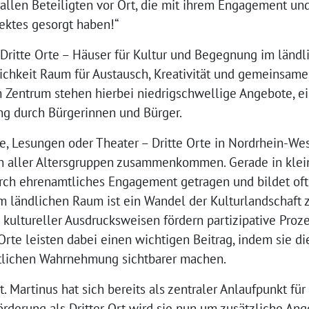
allen Beteiligten vor Ort, die mit ihrem Engagement und 
jektes gesorgt haben!“
ritte Orte – Häuser für Kultur und Begegnung im länd
tlichkeit Raum für Austausch, Kreativität und gemeinsame
m Zentrum stehen hierbei niedrigschwellige Angebote, 
ung durch Bürgerinnen und Bürger.
e, Lesungen oder Theater – Dritte Orte in Nordrhein-We
 aller Altersgruppen zusammenkommen. Gerade in kle
urch ehrenamtliches Engagement getragen und bildet of
m ländlichen Raum ist ein Wandel der Kulturlandschaft z
 kultureller Ausdrucksweisen fördern partizipative Pro
 Orte leisten dabei einen wichtigen Beitrag, indem sie di
ntlichen Wahrnehmung sichtbarer machen.
. Martinus hat sich bereits als zentraler Anlaufpunkt für 
Förderung als Dritter Ort wird sie nun um zusätzliche A