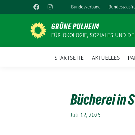
Weiter
Bundesverband
Bundestagsfr
zum
Inhalt
GRÜNE PULHEIM
FÜR ÖKOLOGIE, SOZIALES UND D
STARTSEITE
AKTUELLES
PA
Bücherei in 
Juli 12, 2025