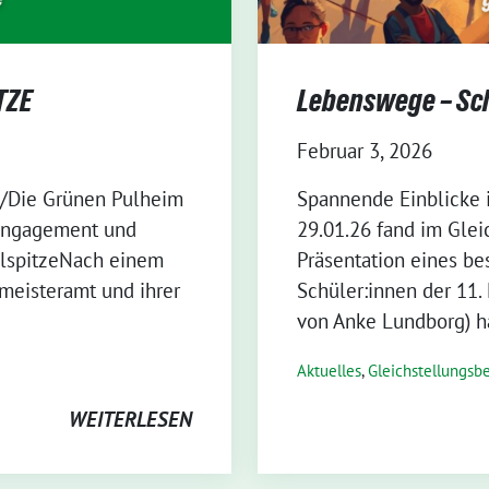
TZE
Lebenswege – Sch
Februar 3, 2026
0/Die Grünen Pulheim
Spannende Einblicke 
Engagement und
29.01.26 fand im Glei
elspitzeNach einem
Präsentation eines be
eisteramt und ihrer
Schüler:innen der 11.
von Anke Lundborg) h
Aktuelles
,
Gleichstellungsbe
WEITERLESEN