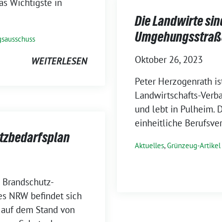
as Wichtigste in
Die Landwirte sin
Umgehungsstraß
gsausschuss
Oktober 26, 2023
WEITERLESEN
Peter Herzogenrath is
Landwirtschafts-Verb
und lebt in Pulheim. D
einheitliche Berufsver
utzbedarfsplan
Aktuelles
,
Grünzeug-Artikel
 Brandschutz-
es NRW befindet sich
 auf dem Stand von