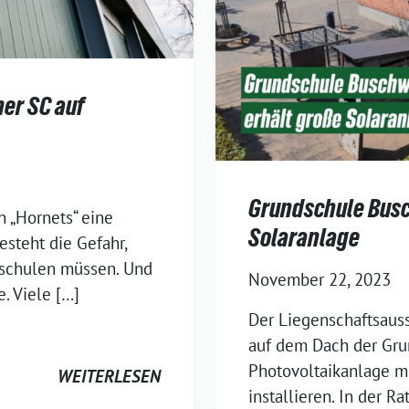
er SC auf
Grundschule Bus
n „Hornets“ eine
Solaranlage
esteht die Gefahr,
mschulen müssen. Und
November 22, 2023
. Viele […]
Der Liegenschaftsauss
auf dem Dach der Gr
Photovoltaikanlage m
WEITERLESEN
installieren. In der R