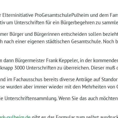
r Elterninitiative ProGesamtschulePulheim und dem Fam
 aktiv um Unterschriften für ein Bürgerbegehren zu samml
eimer Bürger und Bürgerinnen entscheiden sollen bezieht
h nach einer eigenen städtischen Gesamtschule. Noch
m dann Bürgermeister Frank Keppeler, in der kommenden
 knapp 3000 Unterschriften zu überreichen. Dieser muß 
nd im Fachausschus bereits diverse Anträge auf Stando
ese wurden aber immer wieder mit den Mehrheiten von 
ie Unterschriftensammlung. Wenn Sie das auch möchten, 
rk-pulheim.de
gibt es das Formular zum selbst ausdruc