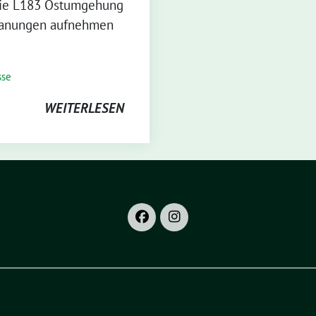
r die L183 Ostumgehung
Planungen aufnehmen
sse
WEITERLESEN