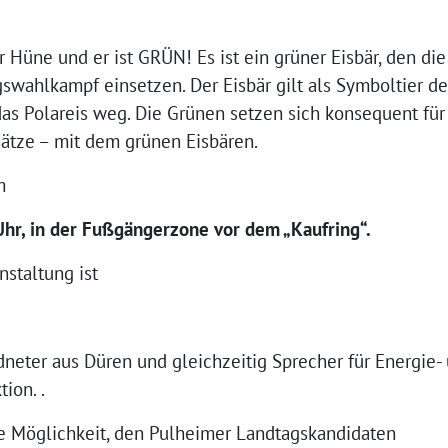
er Hüne und er ist GRÜN! Es ist ein grüner Eisbär, den d
gswahlkampf einsetzen. Der Eisbär gilt als Symboltier d
das Polareis weg. Die Grünen setzen sich konsequent fü
sätze – mit dem grünen Eisbären.
m
Uhr, in der Fußgängerzone vor dem „Kaufring“.
staltung ist
eter aus Düren und gleichzeitig Sprecher für Energie- 
ion. .
e Möglichkeit, den Pulheimer Landtagskandidaten