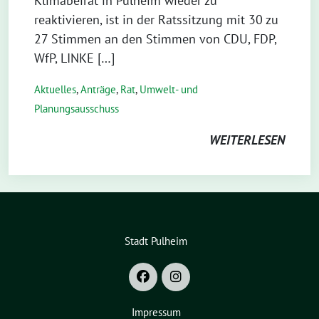
Klimabeirat in Pulheim wieder zu
reaktivieren, ist in der Ratssitzung mit 30 zu
27 Stimmen an den Stimmen von CDU, FDP,
WfP, LINKE […]
Aktuelles
,
Anträge
,
Rat
,
Umwelt- und
Planungsausschuss
WEITERLESEN
Stadt Pulheim
Impressum