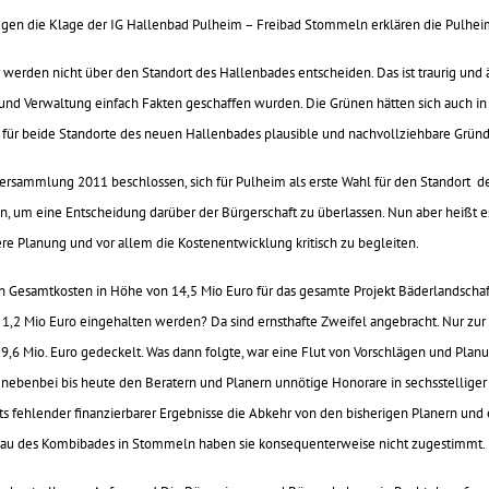
egen die Klage der IG Hallenbad Pulheim – Freibad Stommeln erklären die Pulhei
erden nicht über den Standort des Hallenbades entscheiden. Das ist traurig und är
nd Verwaltung einfach Fakten geschaffen wurden. Die Grünen hätten sich auch in
s für beide Standorte des neuen Hallenbades plausible und nachvollziehbare Gründ
rversammlung 2011 beschlossen, sich für Pulheim als erste Wahl für den Standort 
fen, um eine Entscheidung darüber der Bürgerschaft zu überlassen. Nun aber heißt 
ere Planung und vor allem die Kostenentwicklung kritisch zu begleiten.
ten Gesamtkosten in Höhe von 14,5 Mio Euro für das gesamte Projekt Bäderlandsc
 1,2 Mio Euro eingehalten werden? Da sind ernsthafte Zweifel angebracht. Nur zur 
 9,6 Mio. Euro gedeckelt. Was dann folgte, war eine Flut von Vorschlägen und Planu
nebenbei bis heute den Beratern und Planern unnötige Honorare in sechsstelliger 
ts fehlender finanzierbarer Ergebnisse die Abkehr von den bisherigen Planern und e
au des Kombibades in Stommeln haben sie konsequenterweise nicht zugestimmt.