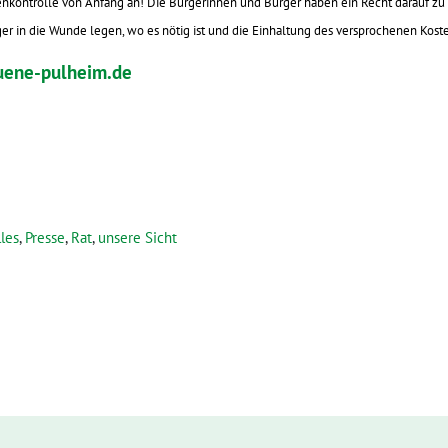
tenkontrolle von Anfang an! Die Bürgerinnen und Bürger haben ein Recht darauf zu
er in die Wunde legen, wo es nötig ist und die Einhaltung des versprochenen Kos
uene-pulheim.de
les
,
Presse
,
Rat
,
unsere Sicht