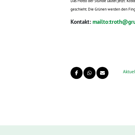
Das Motto der Stunde lautet jetzt: Kos
geschieht. Die Grünen werden den Fing
Kontakt:
mailto:troth@gr
Aktuel