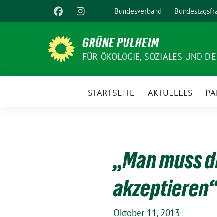
Weiter
Bundesverband
Bundestagsfr
zum
Inhalt
GRÜNE PULHEIM
FÜR ÖKOLOGIE, SOZIALES UND D
STARTSEITE
AKTUELLES
PA
„Man muss di
akzeptieren
Oktober 11, 2013