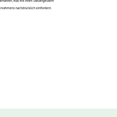
 erfahren, was mit ihren Steuergeldern
tenrahmens nachdrücklich einfordern.