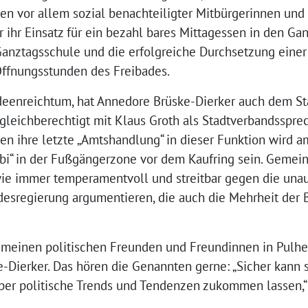
en vor allem sozial benachteiligter Mitbürgerinnen und 
 ihr Einsatz für ein bezahl bares Mittagessen in den Ga
anztagsschule und die erfolgreiche Durchsetzung einer
 Öffnungsstunden des Freibades.
deenreichtum, hat Annedore Brüske-Dierker auch dem St
gleichberechtigt mit Klaus Groth als Stadtverbandsspre
 ihre letzte „Amtshandlung“ in dieser Funktion wird am
i“ in der Fußgängerzone vor dem Kaufring sein. Gemei
 wie immer temperamentvoll und streitbar gegen die un
desregierung argumentieren, die auch die Mehrheit der 
 meinen politischen Freunden und Freundinnen in Pulhei
-Dierker. Das hören die Genannten gerne: „Sicher kann 
ber politische Trends und Tendenzen zukommen lassen,“