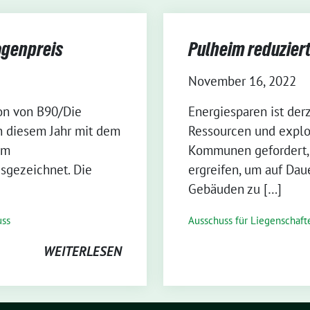
ogenpreis
Pulheim reduzier
November 16, 2022
ion von B90/Die
Energiesparen ist der
n diesem Jahr mit dem
Ressourcen und explod
im
Kommunen gefordert,
sgezeichnet. Die
ergreifen, um auf Dau
Gebäuden zu […]
uss
Ausschuss für Liegenschaf
WEITERLESEN