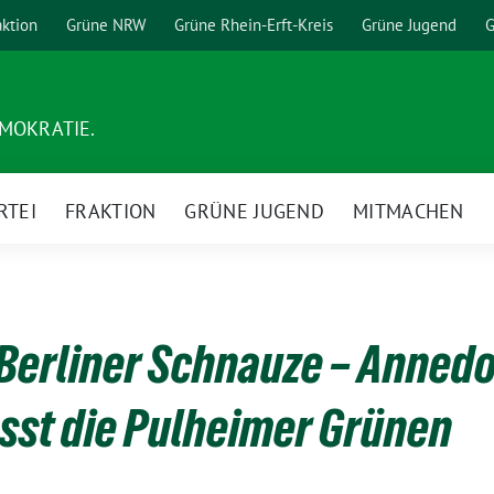
aktion
Grüne NRW
Grüne Rhein-Erft-Kreis
Grüne Jugend
G
EMOKRATIE.
RTEI
FRAKTION
GRÜNE JUGEND
MITMACHEN
 Berliner Schnauze – Anned
ässt die Pulheimer Grünen