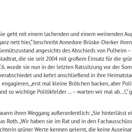
Sie geht mit einem lachenden und einem weinenden Auge:
ganz nett hier,“ beschreibt Annedore Brüske-Dierker ihr
Gemütszustand angesichts des Abschieds von Pulheim – u
Stadtrat, die sie seit 2004 mit großem Einsatz für die grü
.6. wurde sie nun in der letzten Ratssitzung vor der S
verabschiedet und kehrt anschließend in ihre Heimatstad
h engagieren, „erst mal kleine Brötchen backen, aber Pol
und so wichtige Politikfelder … – warten wir mal ab…!,“ g
ern ihren Weggang außerordentlich: „Sie hinterlässt ein
s Roth. „Wir haben sie im Rat und in den Fachausschüsse
fechterin grüner Werte kennen gelernt, die keine Ausein