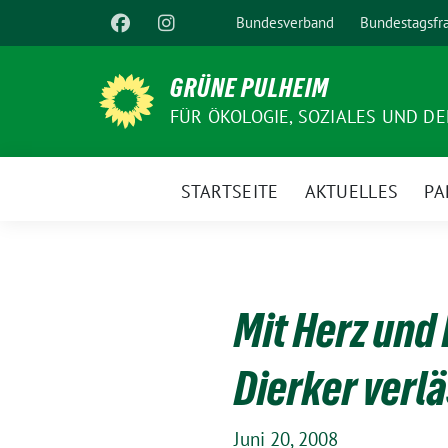
Weiter
Bundesverband
Bundestagsfr
zum
Inhalt
GRÜNE PULHEIM
FÜR ÖKOLOGIE, SOZIALES UND D
STARTSEITE
AKTUELLES
PA
Mit Herz und
Dierker verl
Juni 20, 2008