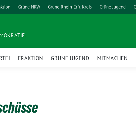
aktion
Grüne NRW
Grüne Rhein-Erft-Kreis
Grüne Jugend
G
EMOKRATIE.
RTEI
FRAKTION
GRÜNE JUGEND
MITMACHEN
schüsse