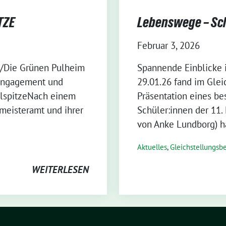
TZE
Lebenswege – Sch
Februar 3, 2026
0/Die Grünen Pulheim
Spannende Einblicke 
Engagement und
29.01.26 fand im Glei
elspitzeNach einem
Präsentation eines be
eisteramt und ihrer
Schüler:innen der 11.
von Anke Lundborg) h
Aktuelles
,
Gleichstellungsbe
WEITERLESEN