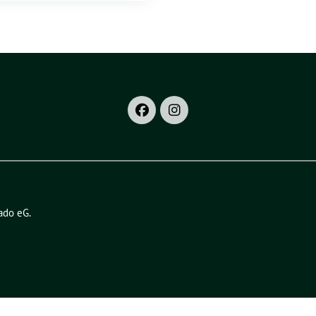
ado eG
.