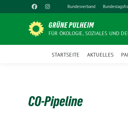
Weiter
Bundesverband
Bundestagsfr
zum
Inhalt
GRÜNE PULHEIM
FÜR ÖKOLOGIE, SOZIALES UND D
STARTSEITE
AKTUELLES
PA
CO-Pipeline