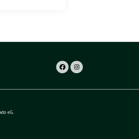
ado eG
.