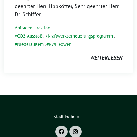
geehrter Herr Tippkötter, Sehr geehrter Herr
Dr. Schiffer,
Anfragen
,
Fraktion
CO2-Ausstoß
,
Kraftwerkserneuerungsprogramm
,
Niederaußem
,
RWE Power
WEITERLESEN
Stadt Pulheim